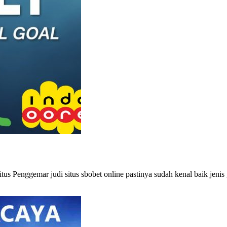
 Penggemar judi situs sbobet online pastinya sudah kenal baik jenis g