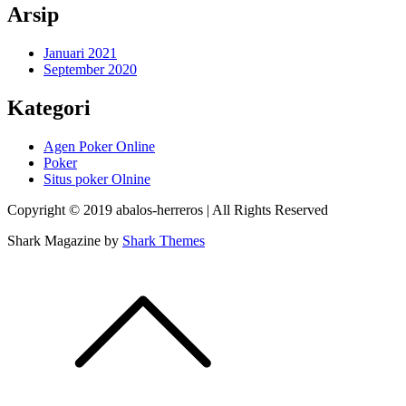
Arsip
Januari 2021
September 2020
Kategori
Agen Poker Online
Poker
Situs poker Olnine
Copyright © 2019 abalos-herreros | All Rights Reserved
Shark Magazine by
Shark Themes