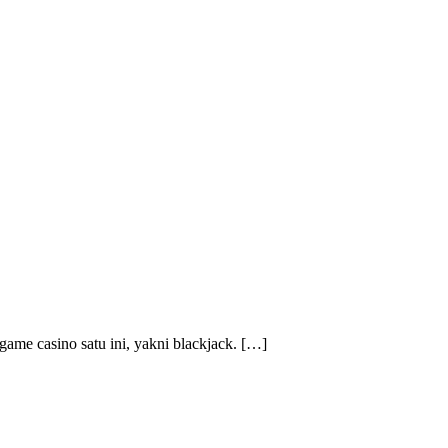
ame casino satu ini, yakni blackjack. […]