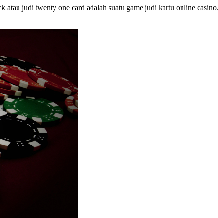
 atau judi twenty one card adalah suatu game judi kartu online casin