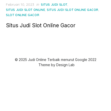
P
Februari 10, 2023
in
,
SITUS JUDI SLOT
o
,
,
SITUS JUDI SLOT ONLINE
SITUS JUDI SLOT ONLINE GACOR
s
SLOT ONLINE GACOR
t
Situs Judi Slot Online Gacor
e
d
o
n
© 2025 Judi Online Terbaik menurut Google 2022
Theme by
Design Lab