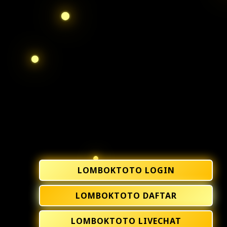
LOMBOKTOTO LOGIN
LOMBOKTOTO DAFTAR
LOMBOKTOTO LIVECHAT