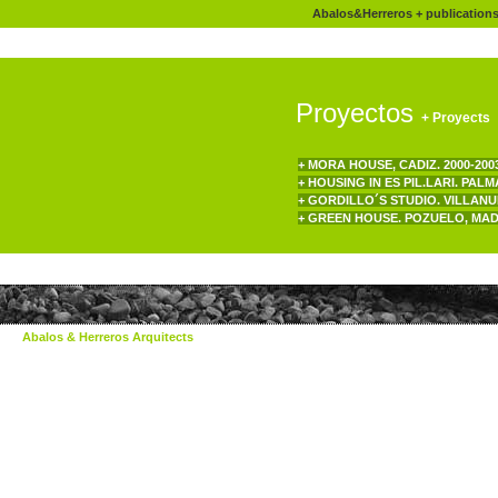
Abalos&Herreros
+
publication
Proyectos
+ Proyects
+ MORA HOUSE, CADIZ. 2000-200
+ HOUSING IN ES PIL.LARI. PA
+ GORDILLO´S STUDIO. VILLAN
+ GREEN HOUSE. POZUELO, MAD
Abalos & Herreros Arquitects