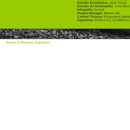
Estudio Económico:
José Torras
Estudio de Iluminación:
Jose María
Infografía:
Gestalt
Project Manager:
Mònica Vila
Control Técnico:
Europroject Ingeni
Ingeniería:
IDOM (I+C), CLABSA (C)
Abalos & Herreros Arquitects