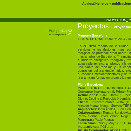
Abalos&Herreros
+
publicacion
Proyectos
+ Proyectos
+ Planos:
01
|
02
+ Imágenes:
01
Memoria Barcelona
+ PARC LITORAL FORUM 2004 . 
En el último recodo de la ciudad, 
servicios e instalaciones más po
marginal, se pretende crear ahora un
más amplios de Barcelona. Y, simultá
suministro energético, recogida y tr
agua caliente, etc., ampliando a la ve
una planta de reciclaje y un ecop
operación política emblemática, exp
cuestiones medioambientales y de me
la gran transformación urbanística en
Ficha Barcelona
PARC LITORAL. FORUM 2004. BA
Concurso Internacional. Primer Pr
Actuaciones:
Parc Litoral(P), Inci
District Cooling & Recogida Neumática
Cliente:
Infraestructures 2004 (P+
Área de Mantenimient I Serveis-TERS
Arquitectos:
Iñaki Ábalos, Juan Her
Colaboradores:
Renata Sentkievicz
Pablo Puertas, David Sobrino, Roger 
Maquetas:
Pablo Puertas
Estructuras:
Obiol y Moya (P;I; C; A) 
Instalaciones:
PGI grup
Artista Colaborador:
Albert Oehlen