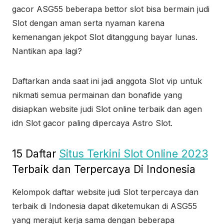
gacor ASG55 beberapa bettor slot bisa bermain judi
Slot dengan aman serta nyaman karena
kemenangan jekpot Slot ditanggung bayar lunas.
Nantikan apa lagi?
Daftarkan anda saat ini jadi anggota Slot vip untuk
nikmati semua permainan dan bonafide yang
disiapkan website judi Slot online terbaik dan agen
idn Slot gacor paling dipercaya Astro Slot.
15 Daftar
Situs Terkini Slot Online 2023
Terbaik dan Terpercaya Di Indonesia
Kelompok daftar website judi Slot terpercaya dan
terbaik di Indonesia dapat diketemukan di ASG55
yang merajut kerja sama dengan beberapa