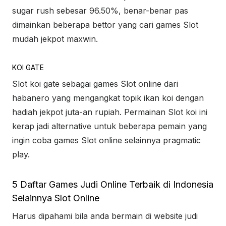
sugar rush sebesar 96.50%, benar-benar pas
dimainkan beberapa bettor yang cari games Slot
mudah jekpot maxwin.
KOI GATE
Slot koi gate sebagai games Slot online dari
habanero yang mengangkat topik ikan koi dengan
hadiah jekpot juta-an rupiah. Permainan Slot koi ini
kerap jadi alternative untuk beberapa pemain yang
ingin coba games Slot online selainnya pragmatic
play.
5 Daftar Games Judi Online Terbaik di Indonesia
Selainnya Slot Online
Harus dipahami bila anda bermain di website judi