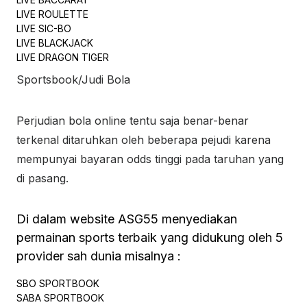
LIVE ROULETTE
LIVE SIC-BO
LIVE BLACKJACK
LIVE DRAGON TIGER
Sportsbook/Judi Bola
Perjudian bola online tentu saja benar-benar
terkenal ditaruhkan oleh beberapa pejudi karena
mempunyai bayaran odds tinggi pada taruhan yang
di pasang.
Di dalam website ASG55 menyediakan
permainan sports terbaik yang didukung oleh 5
provider sah dunia misalnya :
SBO SPORTBOOK
SABA SPORTBOOK