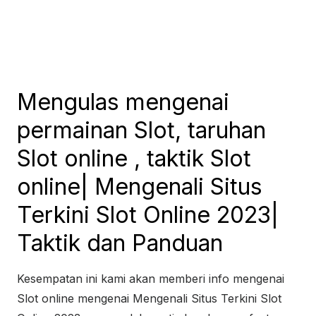
Mengulas mengenai
permainan Slot, taruhan
Slot online , taktik Slot
online| Mengenali Situs
Terkini Slot Online 2023|
Taktik dan Panduan
Kesempatan ini kami akan memberi info mengenai
Slot online mengenai Mengenali Situs Terkini Slot