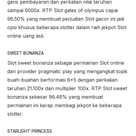
garis pembayaran dan perkalian nilai taruhan
sampai 5000x. RTP Slot gates of olympus capai
96.50% yang membuat perjudian Slot gacor ini jadi
opsi khusus beberapa slotter dalam raih jekpot Slot
online uang asli.
SWEET BONANZA
Slot sweet bonanza sebagai permainan Slot online
dari provider pragmatic play yang mengangkat topik
buah-buahan berformasi 6×5 dengan perkalian
taruhan 21.100x dan multiplier 100x. RTP Slot sweet
bonanza sebesar 96.48% yang membuat
permainan ini kerap membagi jekpot ke beberapa
slotter.
STARLIGHT PRINCESS