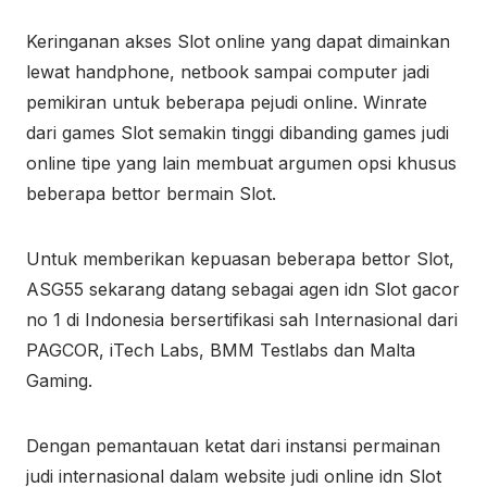
Keringanan akses Slot online yang dapat dimainkan
lewat handphone, netbook sampai computer jadi
pemikiran untuk beberapa pejudi online. Winrate
dari games Slot semakin tinggi dibanding games judi
online tipe yang lain membuat argumen opsi khusus
beberapa bettor bermain Slot.
Untuk memberikan kepuasan beberapa bettor Slot,
ASG55 sekarang datang sebagai agen idn Slot gacor
no 1 di Indonesia bersertifikasi sah Internasional dari
PAGCOR, iTech Labs, BMM Testlabs dan Malta
Gaming.
Dengan pemantauan ketat dari instansi permainan
judi internasional dalam website judi online idn Slot