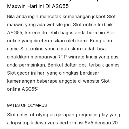
Maxwin Hari Ini Di ASG55
Bila anda ingin mencetak kemenangan jekpot Slot
maxwin yang ada website judi Slot online terbaik
ASG55, karena itu lebih bagus anda bermain Slot
online yang direferensikan oleh kami. Kumpulan
game Slot online yang diputuskan sudah bisa
dibuktikan mempunyai RTP winrate tinggi yang pas
anda permainkan. Berikut daftar opsi terbaik games
Slot gacor ini hari yang diringkas berdasar
kemenangan beberapa anggota di website Slot
online ASG55:
GATES OF OLYMPUS
Slot gates of olympus garapan pragmatic play yang
adopsi topik dewa zeus berformasi 6×5 dengan 20