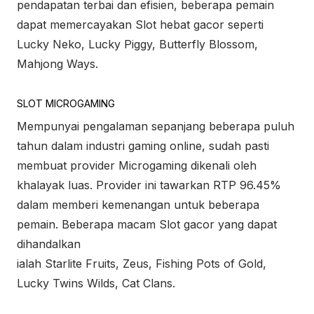
pendapatan terbai dan efisien, beberapa pemain
dapat memercayakan Slot hebat gacor seperti
Lucky Neko, Lucky Piggy, Butterfly Blossom,
Mahjong Ways.
SLOT MICROGAMING
Mempunyai pengalaman sepanjang beberapa puluh
tahun dalam industri gaming online, sudah pasti
membuat provider Microgaming dikenali oleh
khalayak luas. Provider ini tawarkan RTP 96.45%
dalam memberi kemenangan untuk beberapa
pemain. Beberapa macam Slot gacor yang dapat
dihandalkan
ialah Starlite Fruits, Zeus, Fishing Pots of Gold,
Lucky Twins Wilds, Cat Clans.