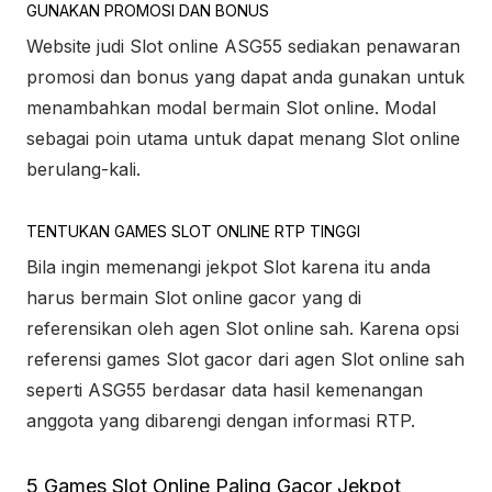
GUNAKAN PROMOSI DAN BONUS
Website judi Slot online ASG55 sediakan penawaran
promosi dan bonus yang dapat anda gunakan untuk
menambahkan modal bermain Slot online. Modal
sebagai poin utama untuk dapat menang Slot online
berulang-kali.
TENTUKAN GAMES SLOT ONLINE RTP TINGGI
Bila ingin memenangi jekpot Slot karena itu anda
harus bermain Slot online gacor yang di
referensikan oleh agen Slot online sah. Karena opsi
referensi games Slot gacor dari agen Slot online sah
seperti ASG55 berdasar data hasil kemenangan
anggota yang dibarengi dengan informasi RTP.
5 Games Slot Online Paling Gacor Jekpot