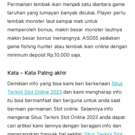
Permainan tembak ikan menjadi satu diantara game
taruhan yang lumayan banyak disukai. Player perlu
tembak monster laut sampai mati untuk
memperoleh bonus, makin besar monster lautnya
makin besar bonus menangnya. ASG55 sediakan
game fishing hunter atau tembak ikan online dengan
minimum deposit Rp.10.000 saja.
Kata – Kata Paling akhir
Demikian info yang bisa kami beri berkenaan
Situs
Terkini Slot Online 2023
dan kami mengharap info
itu bisa bermanfaat dan berguna untuk anda saat
bermain permainan Slot online. Selainnya info
mengenai Situs Terkini Slot Online 2023 anda dapat
cari artikel kami lainnya dengan beragam info dan
menerangkan banyak hal sekitar
Situs Terkini Slot