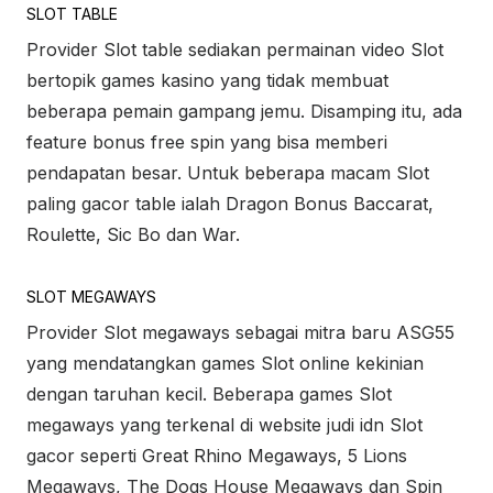
SLOT TABLE
Provider Slot table sediakan permainan video Slot
bertopik games kasino yang tidak membuat
beberapa pemain gampang jemu. Disamping itu, ada
feature bonus free spin yang bisa memberi
pendapatan besar. Untuk beberapa macam Slot
paling gacor table ialah Dragon Bonus Baccarat,
Roulette, Sic Bo dan War.
SLOT MEGAWAYS
Provider Slot megaways sebagai mitra baru ASG55
yang mendatangkan games Slot online kekinian
dengan taruhan kecil. Beberapa games Slot
megaways yang terkenal di website judi idn Slot
gacor seperti Great Rhino Megaways, 5 Lions
Megaways, The Dogs House Megaways dan Spin