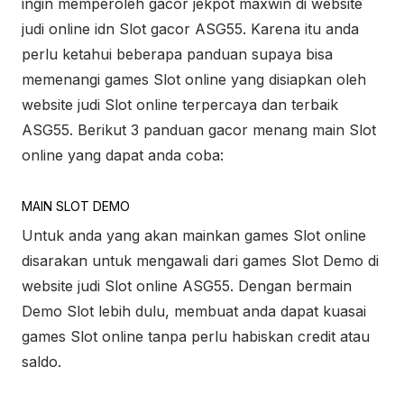
ingin memperoleh gacor jekpot maxwin di website
judi online idn Slot gacor ASG55. Karena itu anda
perlu ketahui beberapa panduan supaya bisa
memenangi games Slot online yang disiapkan oleh
website judi Slot online terpercaya dan terbaik
ASG55. Berikut 3 panduan gacor menang main Slot
online yang dapat anda coba:
MAIN SLOT DEMO
Untuk anda yang akan mainkan games Slot online
disarakan untuk mengawali dari games Slot Demo di
website judi Slot online ASG55. Dengan bermain
Demo Slot lebih dulu, membuat anda dapat kuasai
games Slot online tanpa perlu habiskan credit atau
saldo.