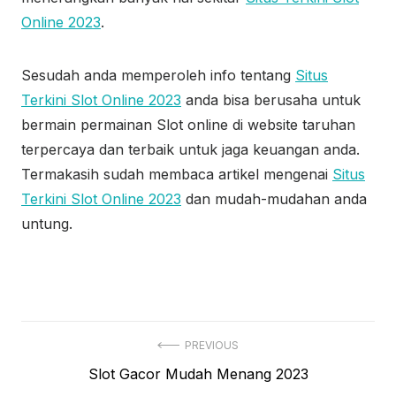
Online 2023
.
Sesudah anda memperoleh info tentang
Situs
Terkini Slot Online 2023
anda bisa berusaha untuk
bermain permainan Slot online di website taruhan
terpercaya dan terbaik untuk jaga keuangan anda.
Termakasih sudah membaca artikel mengenai
Situs
Terkini Slot Online 2023
dan mudah-mudahan anda
untung.
N
PREVIOUS
P
Slot Gacor Mudah Menang 2023
a