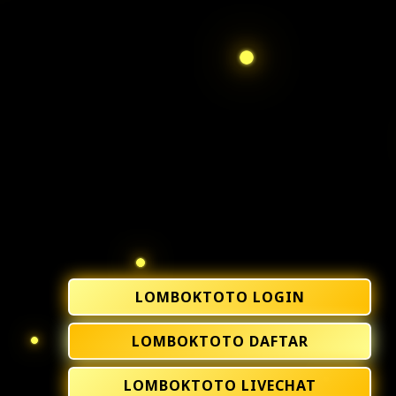
LOMBOKTOTO LOGIN
LOMBOKTOTO DAFTAR
LOMBOKTOTO LIVECHAT