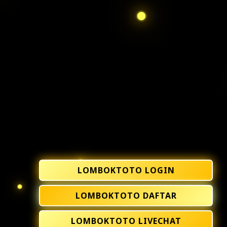
LOMBOKTOTO LOGIN
LOMBOKTOTO DAFTAR
LOMBOKTOTO LIVECHAT