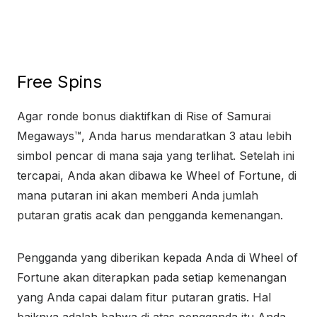
Free Spins
Agar ronde bonus diaktifkan di Rise of Samurai
Megaways™, Anda harus mendaratkan 3 atau lebih
simbol pencar di mana saja yang terlihat. Setelah ini
tercapai, Anda akan dibawa ke Wheel of Fortune, di
mana putaran ini akan memberi Anda jumlah
putaran gratis acak dan pengganda kemenangan.
Pengganda yang diberikan kepada Anda di Wheel of
Fortune akan diterapkan pada setiap kemenangan
yang Anda capai dalam fitur putaran gratis. Hal
baiknya adalah bahwa di atas pengganda itu Anda