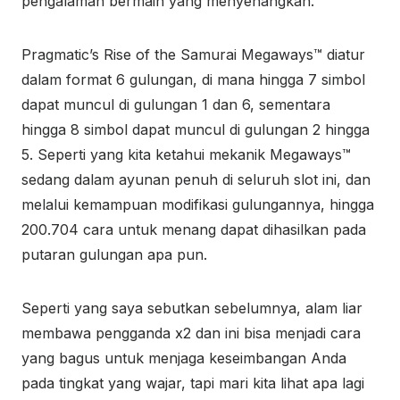
pengalaman bermain yang menyenangkan.
Pragmatic’s Rise of the Samurai Megaways™ diatur
dalam format 6 gulungan, di mana hingga 7 simbol
dapat muncul di gulungan 1 dan 6, sementara
hingga 8 simbol dapat muncul di gulungan 2 hingga
5. Seperti yang kita ketahui mekanik Megaways™
sedang dalam ayunan penuh di seluruh slot ini, dan
melalui kemampuan modifikasi gulungannya, hingga
200.704 cara untuk menang dapat dihasilkan pada
putaran gulungan apa pun.
Seperti yang saya sebutkan sebelumnya, alam liar
membawa pengganda x2 dan ini bisa menjadi cara
yang bagus untuk menjaga keseimbangan Anda
pada tingkat yang wajar, tapi mari kita lihat apa lagi