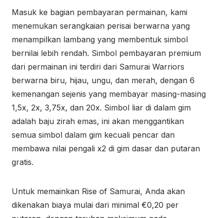
Masuk ke bagian pembayaran permainan, kami
menemukan serangkaian perisai berwarna yang
menampilkan lambang yang membentuk simbol
bernilai lebih rendah. Simbol pembayaran premium
dari permainan ini terdiri dari Samurai Warriors
berwarna biru, hijau, ungu, dan merah, dengan 6
kemenangan sejenis yang membayar masing-masing
1,5x, 2x, 3,75x, dan 20x. Simbol liar di dalam gim
adalah baju zirah emas, ini akan menggantikan
semua simbol dalam gim kecuali pencar dan
membawa nilai pengali x2 di gim dasar dan putaran
gratis.
Untuk memainkan Rise of Samurai, Anda akan
dikenakan biaya mulai dari minimal €0,20 per