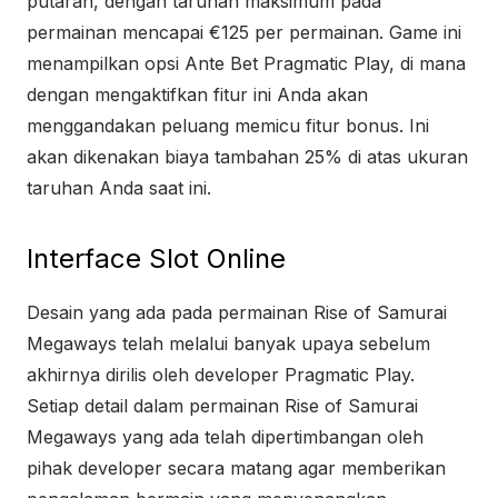
putaran, dengan taruhan maksimum pada
permainan mencapai €125 per permainan. Game ini
menampilkan opsi Ante Bet Pragmatic Play, di mana
dengan mengaktifkan fitur ini Anda akan
menggandakan peluang memicu fitur bonus. Ini
akan dikenakan biaya tambahan 25% di atas ukuran
taruhan Anda saat ini.
Interface Slot Online
Desain yang ada pada permainan Rise of Samurai
Megaways telah melalui banyak upaya sebelum
akhirnya dirilis oleh developer Pragmatic Play.
Setiap detail dalam permainan Rise of Samurai
Megaways yang ada telah dipertimbangan oleh
pihak developer secara matang agar memberikan