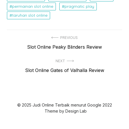
permainan slot online
pragmatic play
taruhan slot online
N
PREVIOUS
P
Slot Online Peaky Blinders Review
a
r
v
NEXT
e
i
N
Slot Online Gates of Valhalla Review
v
e
i
g
x
o
a
t
u
s
p
s
© 2025 Judi Online Terbaik menurut Google 2022
o
i
p
Theme by
Design Lab
s
o
p
t
s