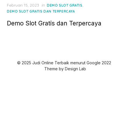
P
Februari 15, 2023
in
,
DEMO SLOT GRATIS
o
DEMO SLOT GRATIS DAN TERPERCAYA
s
Demo Slot Gratis dan Terpercaya
t
e
d
o
n
© 2025 Judi Online Terbaik menurut Google 2022
Theme by
Design Lab