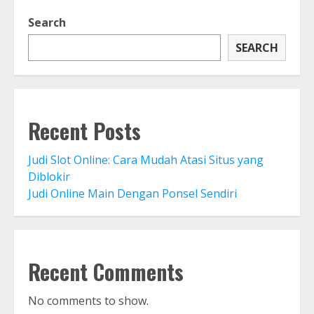
Search
SEARCH
Recent Posts
Judi Slot Online: Cara Mudah Atasi Situs yang
Diblokir
Judi Online Main Dengan Ponsel Sendiri
Recent Comments
No comments to show.