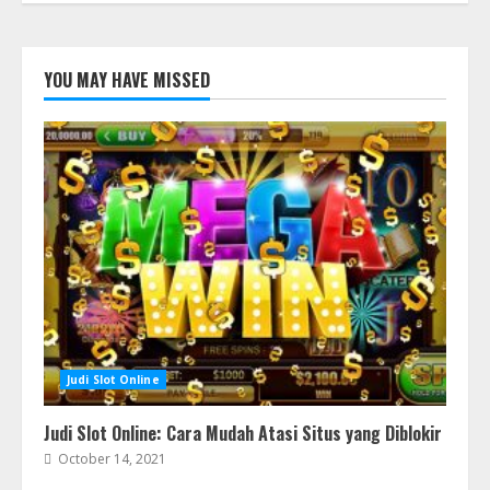
YOU MAY HAVE MISSED
Judi Slot Online
Judi Slot Online: Cara Mudah Atasi Situs yang Diblokir
October 14, 2021