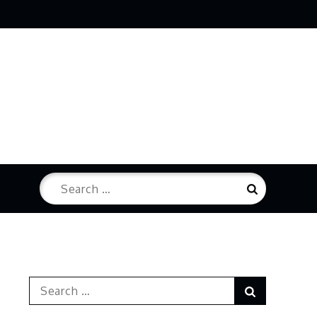
Search
Search
for:
Search
Search
for: