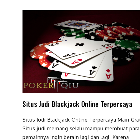
Situs Judi Blackjack Online Terpercaya
Situs Judi Blackjack Online Terpercaya Main Gra
Situs judi memang selalu mampu membuat para
pemainnya ingin berain lagi dan lagi. Karena