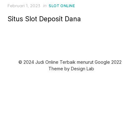
P
Februari 1, 2023
in
SLOT ONLINE
o
Situs Slot Deposit Dana
s
t
e
d
o
n
© 2024 Judi Online Terbaik menurut Google 2022
Theme by
Design Lab