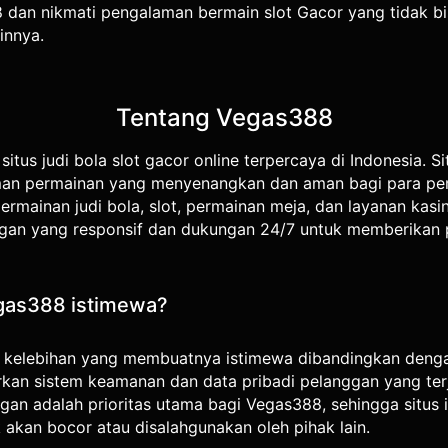
an nikmati pengalaman bermain slot Gacor yang tidak bis
innya.
Tentang Vegas388
situs judi bola slot gacor online terpercaya di Indonesia. Si
man permainan yang menyenangkan dan aman bagi para pe
rmainan judi bola, slot, permainan meja, dan layanan kasino
gan yang responsif dan dukungan 24/7 untuk memberikan
gas388 istimewa?
 kelebihan yang membuatnya istimewa dibandingkan den
an sistem keamanan dan data pribadi pelanggan yang terj
an adalah prioritas utama bagi Vegas388, sehingga situs i
 akan bocor atau disalahgunakan oleh pihak lain.