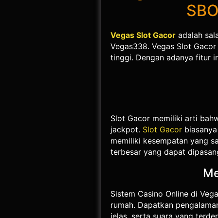
SBO
Vegas Slot Gacor
adalah sala
Vegas338. Vegas Slot Gacor 
tinggi. Dengan adanya fitur 
Slot Gacor memiliki arti ba
jackpot.
Slot Gacor
biasanya 
memiliki kesempatan yang s
terbesar yang dapat dipasan
Me
Sistem Casino Online di Veg
rumah. Dapatkan pengalaman 
jelas, serta suara yang terde