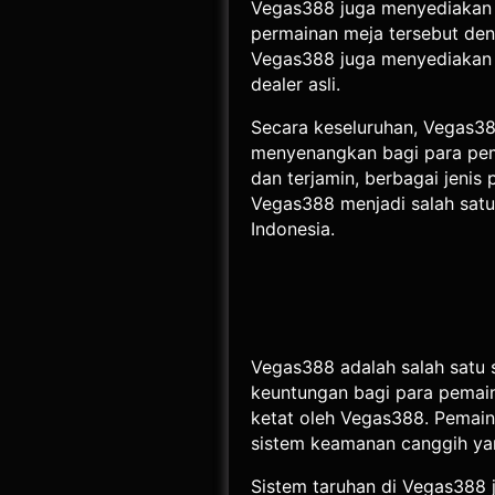
Vegas388 juga menyediakan p
permainan meja tersebut deng
Vegas388 juga menyediakan 
dealer asli.
Secara keseluruhan, Vegas38
menyenangkan bagi para pem
dan terjamin, berbagai jeni
Vegas388 menjadi salah satu 
Indonesia.
Vegas388 adalah salah satu s
keuntungan bagi para pemain
ketat oleh Vegas388. Pemai
sistem keamanan canggih yan
Sistem taruhan di Vegas388 