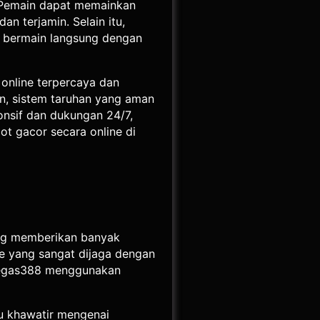
. Pemain dapat memainkan
n terjamin. Selain itu,
 bermain langsung dengan
online terpercaya dan
n, sistem taruhan yang aman
onsif dan dukungan 24/7,
ot gacor secara online di
yang memberikan banyak
e yang sangat dijaga dengan
 Vegas388 menggunakan
lu khawatir mengenai