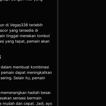
un di Vegas338 terlebih
acor yang tersedia di
ain tinggal menekan tombol
asi yang tepat, pemain akan
8
n dalam membuat kombinasi
n pemain dapat meningkatkan
ring. Selain itu, pemain
k memenangkan hadiah besar.
asakan sensasi bermain
 mudah dan cepat. Jadi, ayo