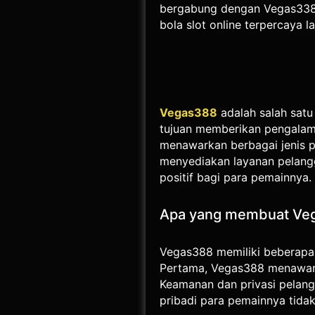
bergabung dengan Vegas338 d
bola slot online terpercaya la
Vegas388
adalah salah satu 
tujuan memberikan pengala
menawarkan berbagai jenis pe
menyediakan layanan pelang
positif bagi para pemainnya.
Apa yang membuat Ve
Vegas388 memiliki beberapa
Pertama, Vegas388 menawark
Keamanan dan privasi pelangg
pribadi para pemainnya tidak