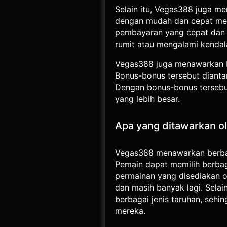
Selain itu, Vegas388 juga me
dengan mudah dan cepat mel
pembayaran yang cepat dan m
rumit atau mengalami kendal
Vegas388 juga menawarkan b
Bonus-bonus tersebut dianta
Dengan bonus-bonus tersebu
yang lebih besar.
Apa yang ditawarkan 
Vegas388 menawarkan berbaga
Pemain dapat memilih berbag
permainan yang disediakan o
dan masih banyak lagi. Sela
berbagai jenis taruhan, seh
mereka.