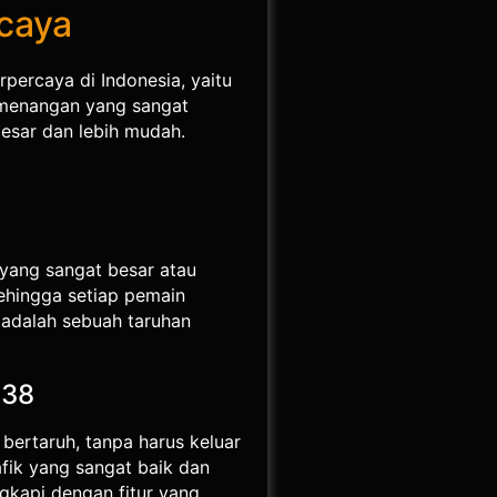
caya
erpercaya di Indonesia, yaitu
kemenangan yang sangat
besar dan lebih mudah.
 yang sangat besar atau
ehingga setiap pemain
adalah sebuah taruhan
338
ertaruh, tanpa harus keluar
fik yang sangat baik dan
ngkapi dengan fitur yang