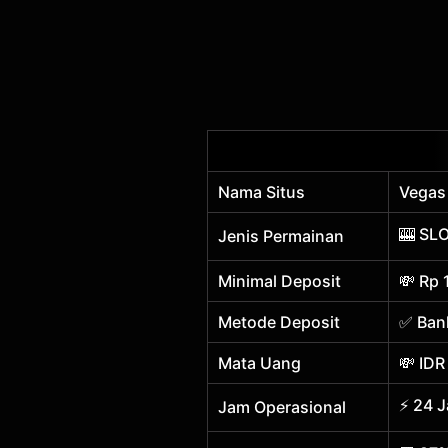
Nama Situs
Vegas 
🎰
SLO
Jenis Permainan
Minimal Deposit
💸 Rp 
Metode Deposit
✅ Ban
Mata Uang
💸 IDR
⚡ 24 
Jam Operasional