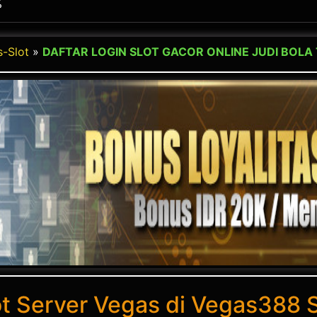
%
-Slot
»
DAFTAR LOGIN SLOT GACOR ONLINE JUDI BOLA
 Server Vegas di Vegas388 S