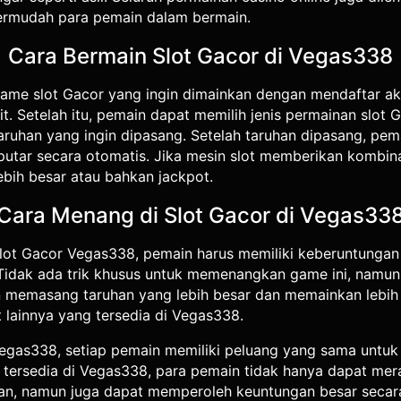
rmudah para pemain dalam bermain.
Cara Bermain Slot Gacor di Vegas338
game slot Gacor yang ingin dimainkan dengan mendaftar ak
. Setelah itu, pemain dapat memilih jenis permainan slot G
uhan yang ingin dipasang. Setelah taruhan dipasang, pem
rputar secara otomatis. Jika mesin slot memberikan kombin
bih besar atau bahkan jackpot.
Cara Menang di Slot Gacor di Vegas33
ot Gacor Vegas338, pemain harus memiliki keberuntunga
 Tidak ada trik khusus untuk memenangkan game ini, namu
emasang taruhan yang lebih besar dan memainkan lebih se
 lainnya yang tersedia di Vegas338.
Vegas338, setiap pemain memiliki peluang yang sama untu
g tersedia di Vegas338, para pemain tidak hanya dapat mer
n, namun juga dapat memperoleh keuntungan besar secara