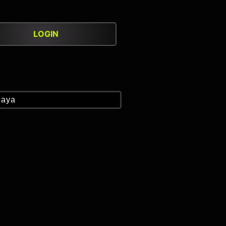
LOGIN
caya