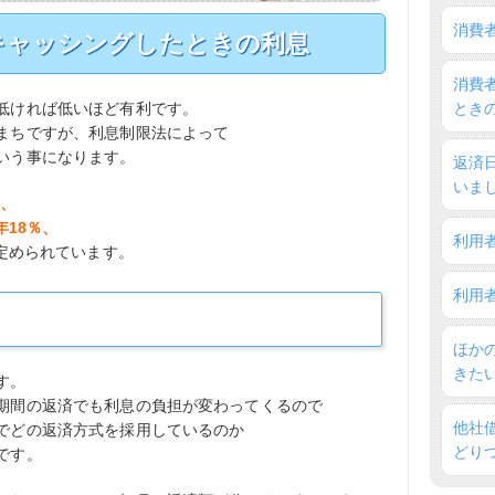
消費
円キャッシングしたときの利息
消費
低ければ低いほど有利です。
とき
まちですが、利息制限法によって
いう事になります。
返済
いま
％、
年18％、
利用
定められています。
利用
ほか
きた
す。
期間の返済でも利息の負担が変わってくるので
他社
でどの返済方式を採用しているのか
どり
です。