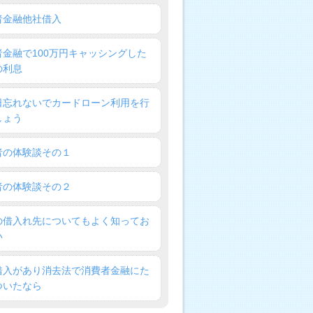
者金融他社借入
者金融で100万円キャッシングした
の利息
日忘れないでカードローン利用を行
しょう
者の体験談その１
者の体験談その２
の借入れ先についてもよく知ってお
い
借入があり消去法で消費者金融にた
ついたなら