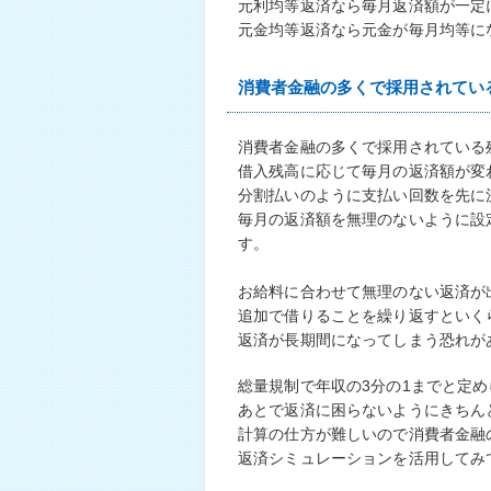
元利均等返済なら毎月返済額が一定
元金均等返済なら元金が毎月均等に
消費者金融の多くで採用されてい
消費者金融の多くで採用されている
借入残高に応じて毎月の返済額が変
分割払いのように支払い回数を先に
毎月の返済額を無理のないように設
す。
お給料に合わせて無理のない返済が
追加で借りることを繰り返すといく
返済が長期間になってしまう恐れが
総量規制で年収の3分の1までと定
あとで返済に困らないようにきちん
計算の仕方が難しいので消費者金融
返済シミュレーションを活用してみ